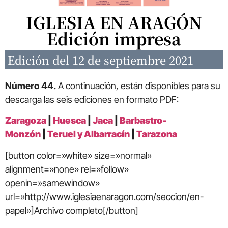
IGLESIA EN ARAGÓN
Edición impresa
Edición del 12 de septiembre 2021
Número 44.
A continuación, están disponibles para su
descarga las seis ediciones en formato PDF:
Zaragoza
|
Huesca
|
Jaca
|
Barbastro-
Monzón
|
Teruel y Albarracín
|
Tarazona
[button color=»white» size=»normal»
alignment=»none» rel=»follow»
openin=»samewindow»
url=»http://www.iglesiaenaragon.com/seccion/en-
papel»]Archivo completo[/button]