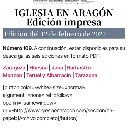
IGLESIA EN ARAGÓN
Edición impresa
Edición del 12 de febrero de 2023
Número 109.
A continuación, están disponibles para su
descarga las seis ediciones en formato PDF:
Zaragoza
|
Huesca
|
Jaca
|
Barbastro-
Monzón
|
Teruel y Albarracín
|
Tarazona
[button color=»white» size=»normal»
alignment=»none» rel=»follow»
openin=»samewindow»
url=»http://www.iglesiaenaragon.com/seccion/en-
papel»]Archivo completo[/button]