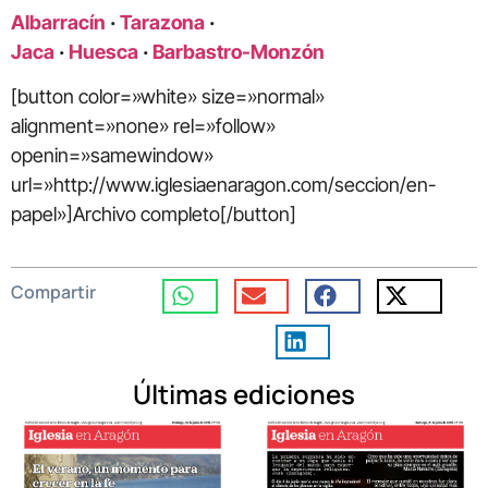
Albarracín
·
Tarazona
·
Jaca
·
Huesca
·
Barbastro-Monzón
[button color=»white» size=»normal»
alignment=»none» rel=»follow»
openin=»samewindow»
url=»http://www.iglesiaenaragon.com/seccion/en-
papel»]Archivo completo[/button]
Compartir
Últimas ediciones