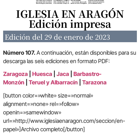
IGLESIA EN ARAGÓN
Edición impresa
Edición del 29 de enero de 2023
Número 107.
A continuación, están disponibles para su
descarga las seis ediciones en formato PDF:
Zaragoza
|
Huesca
|
Jaca
|
Barbastro-
Monzón
|
Teruel y Albarracín
|
Tarazona
[button color=»white» size=»normal»
alignment=»none» rel=»follow»
openin=»samewindow»
url=»http://www.iglesiaenaragon.com/seccion/en-
papel»]Archivo completo[/button]