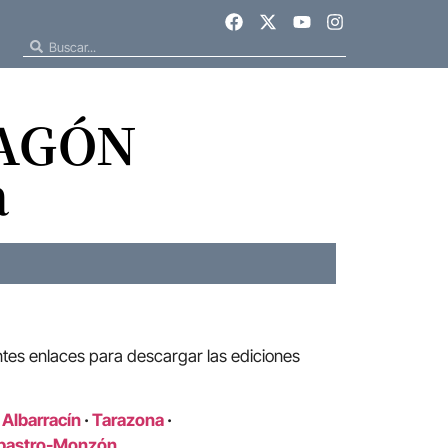
RAGÓN
a
ntes enlaces para descargar las ediciones
 Albarracín
·
Tarazona
·
bastro-Monzón