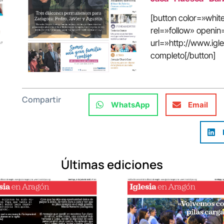
[button color=»whi
rel=»follow» open
url=»http://www.ig
completo[/button]
Compartir
WhatsApp
Email
Últimas ediciones