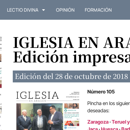
LECTIO DIVINA
OPINIÓN
FORMACIÓN
IGLESIA EN A
Edición impres
Edición del 28 de octubre de 2018
Número 105
Pincha en los siguie
deseadas:
Zaragoza
·
Teruel y
Jaca
·
Huesca
·
Bar