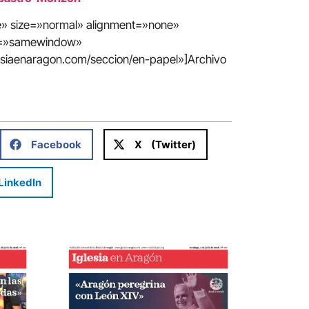
te» size=»normal» alignment=»none»
in=»samewindow»
lesiaenaragon.com/seccion/en-papel»]Archivo
Facebook
X (Twitter)
LinkedIn