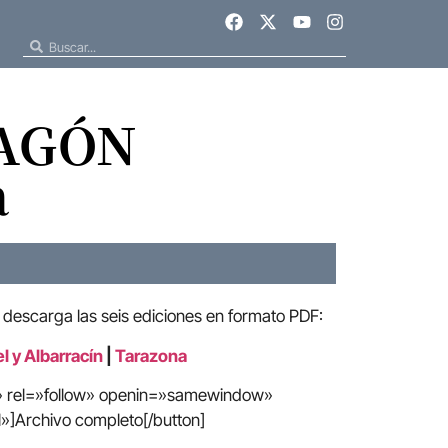
RAGÓN
a
 descarga las seis ediciones en formato PDF:
l y Albarracín
|
Tarazona
e» rel=»follow» openin=»samewindow»
»]Archivo completo[/button]