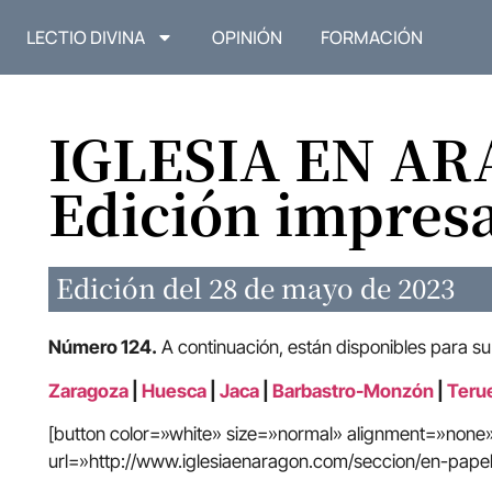
LECTIO DIVINA
OPINIÓN
FORMACIÓN
IGLESIA EN A
Edición impres
Edición del 28 de mayo de 2023
Número 124.
A continuación, están disponibles para su
Zaragoza
|
Huesca
|
Jaca
|
Barbastro-Monzón
|
Terue
[button color=»white» size=»normal» alignment=»non
url=»http://www.iglesiaenaragon.com/seccion/en-papel