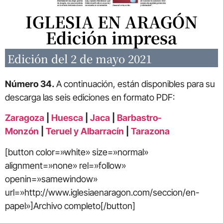
IGLESIA EN ARAGÓN
Edición impresa
Edición del 2 de mayo 2021
Número 34.
A continuación, están disponibles para su
descarga las seis ediciones en formato PDF:
Zaragoza
|
Huesca
|
Jaca
|
Barbastro-
Monzón
|
Teruel y Albarracín
|
Tarazona
[button color=»white» size=»normal»
alignment=»none» rel=»follow»
openin=»samewindow»
url=»http://www.iglesiaenaragon.com/seccion/en-
papel»]Archivo completo[/button]