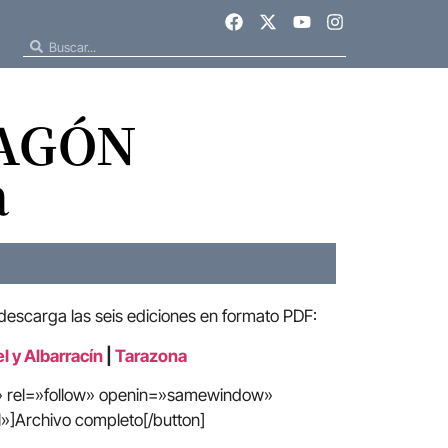
RAGÓN
a
 descarga las seis ediciones en formato PDF:
l y Albarracín
|
Tarazona
e» rel=»follow» openin=»samewindow»
»]Archivo completo[/button]