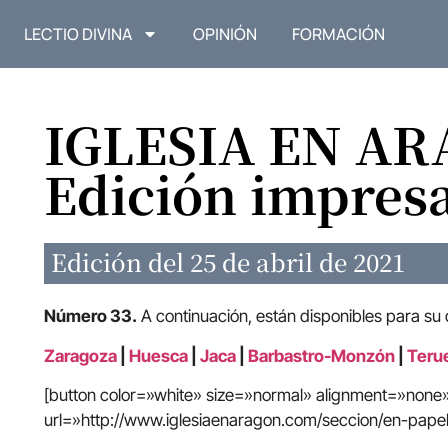
LECTIO DIVINA
OPINIÓN
FORMACIÓN
IGLESIA EN A
Edición impres
Edición del 25 de abril de 2021
Número 33.
A continuación, están disponibles para su
Zaragoza
|
Huesca
|
Jaca
|
Barbastro-Monzón
|
Terue
[button color=»white» size=»normal» alignment=»non
url=»http://www.iglesiaenaragon.com/seccion/en-papel