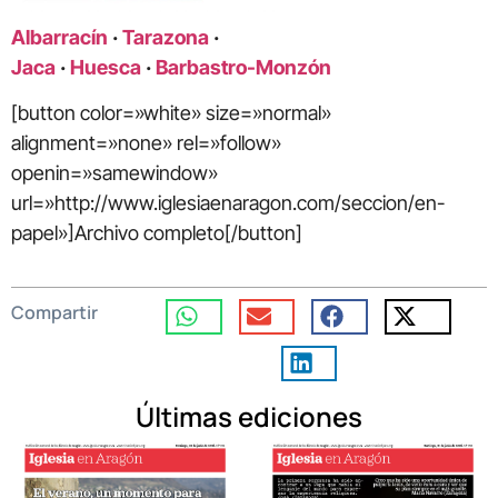
Albarracín
·
Tarazona
·
Jaca
·
Huesca
·
Barbastro-Monzón
[button color=»white» size=»normal»
alignment=»none» rel=»follow»
openin=»samewindow»
url=»http://www.iglesiaenaragon.com/seccion/en-
papel»]Archivo completo[/button]
Compartir
Últimas ediciones