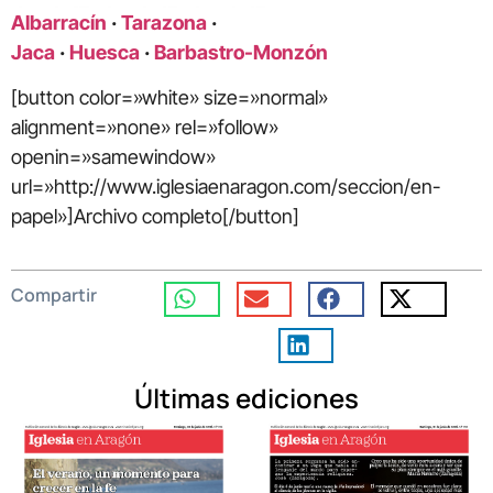
Albarracín
·
Tarazona
·
Jaca
·
Huesca
·
Barbastro-Monzón
[button color=»white» size=»normal»
alignment=»none» rel=»follow»
openin=»samewindow»
url=»http://www.iglesiaenaragon.com/seccion/en-
papel»]Archivo completo[/button]
Compartir
Últimas ediciones