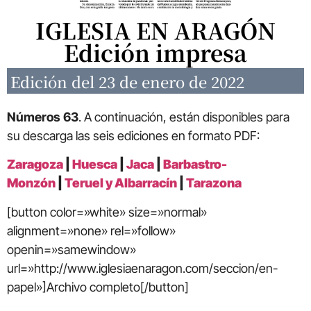
IGLESIA EN ARAGÓN
Edición impresa
Edición del 23 de enero de 2022
Números 63
. A continuación, están disponibles para
su descarga las seis ediciones en formato PDF:
Z
aragoza
|
Huesca
|
Jaca
|
Barbastro-
Monzón
|
Teruel y Albarracín
|
Tarazona
[button color=»white» size=»normal»
alignment=»none» rel=»follow»
openin=»samewindow»
url=»http://www.iglesiaenaragon.com/seccion/en-
papel»]Archivo completo[/button]