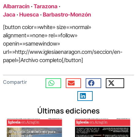
Albarracín
·
Tarazona
·
Jaca
·
Huesca
·
Barbastro-Monzón
[button color=»white» size=»normal»
alignment=»none» rel=»follow»
openin=»samewindow»
url=»http://www.iglesiaenaragon.com/seccion/en-
papel»]Archivo completo[/button]
Compartir
Últimas ediciones