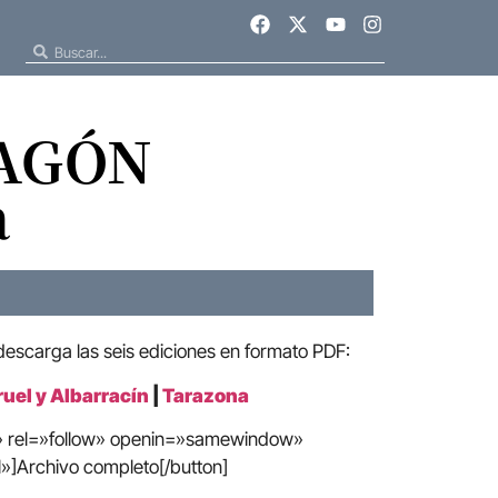
RAGÓN
a
 descarga las seis ediciones en formato PDF:
ruel y Albarracín
|
Tarazona
e» rel=»follow» openin=»samewindow»
»]Archivo completo[/button]