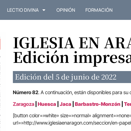
LECTIO DIVINA
OPINIÓN
FORMACIÓN
IGLESIA EN A
Edición impres
Edición del 5 de junio de 2022
Número 82
. A continuación, están disponibles para su
Zaragoza
|
Huesca
|
Jaca
|
Barbastro-Monzón
|
Te
[button color=»white» size=»normal» alignment=»non
url=»http://www.iglesiaenaragon.com/seccion/en-papel