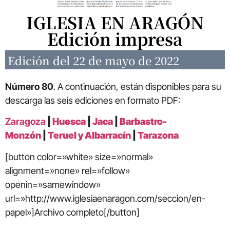
IGLESIA EN ARAGÓN
Edición impresa
Edición del 22 de mayo de 2022
Número 80
. A continuación, están disponibles para su
descarga las seis ediciones en formato PDF:
Zaragoza
|
Huesca
|
Jaca
|
Barbastro-
Monzón
|
Teruel y Albarracín
|
Tarazona
[button color=»white» size=»normal»
alignment=»none» rel=»follow»
openin=»samewindow»
url=»http://www.iglesiaenaragon.com/seccion/en-
papel»]Archivo completo[/button]