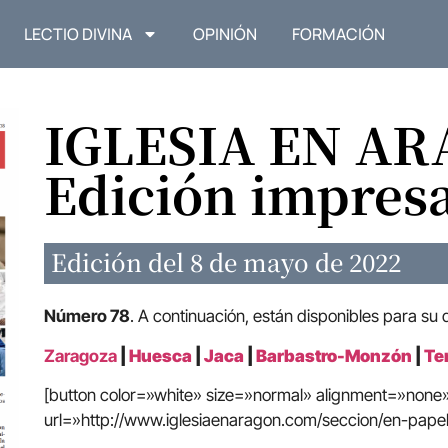
LECTIO DIVINA
OPINIÓN
FORMACIÓN
IGLESIA EN A
Edición impres
Edición del 8 de mayo de 2022
Número 78
. A continuación, están disponibles para su
Zaragoza
|
Huesca
|
Jaca
|
Barbastro-Monzón
|
Te
[button color=»white» size=»normal» alignment=»non
url=»http://www.iglesiaenaragon.com/seccion/en-papel