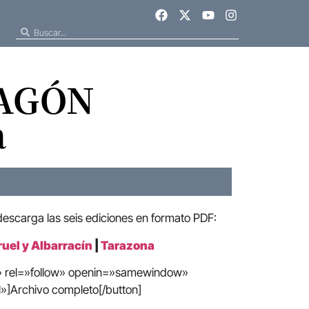
RAGÓN
a
 descarga las seis ediciones en formato PDF:
ruel y Albarracín
|
Tarazona
e» rel=»follow» openin=»samewindow»
»]Archivo completo[/button]