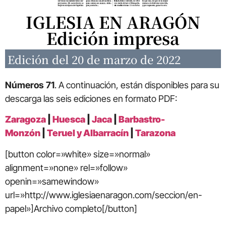
IGLESIA EN ARAGÓN
Edición impresa
Edición del 20 de marzo de 2022
Números 71
. A continuación, están disponibles para su
descarga las seis ediciones en formato PDF:
Zaragoza
|
Huesca
|
Jaca
|
Barbastro-
Monzón
|
Teruel y Albarracín
|
Tarazona
[button color=»white» size=»normal»
alignment=»none» rel=»follow»
openin=»samewindow»
url=»http://www.iglesiaenaragon.com/seccion/en-
papel»]Archivo completo[/button]