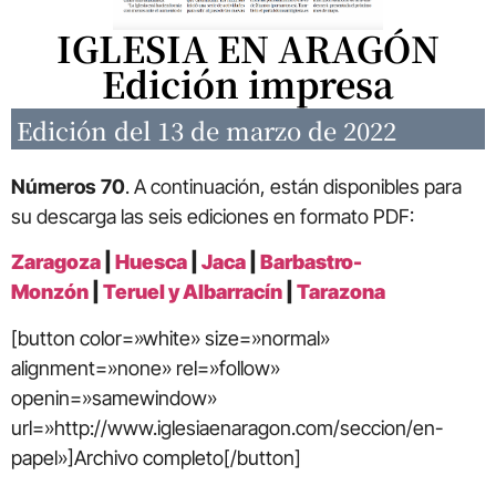
IGLESIA EN ARAGÓN
Edición impresa
Edición del 13 de marzo de 2022
Números 70
. A continuación, están disponibles para
su descarga las seis ediciones en formato PDF:
Zaragoza
|
Huesca
|
Jaca
|
Barbastro-
Monzón
|
Teruel y Albarracín
|
Tarazona
[button color=»white» size=»normal»
alignment=»none» rel=»follow»
openin=»samewindow»
url=»http://www.iglesiaenaragon.com/seccion/en-
papel»]Archivo completo[/button]