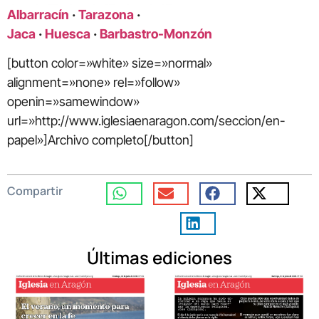
Albarracín
·
Tarazona
·
Jaca
·
Huesca
·
Barbastro-Monzón
[button color=»white» size=»normal»
alignment=»none» rel=»follow»
openin=»samewindow»
url=»http://www.iglesiaenaragon.com/seccion/en-
papel»]Archivo completo[/button]
Compartir
Últimas ediciones