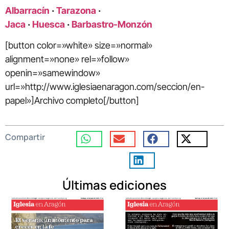
Albarracín
·
Tarazona
·
Jaca
·
Huesca
·
Barbastro-Monzón
[button color=»white» size=»normal»
alignment=»none» rel=»follow»
openin=»samewindow»
url=»http://www.iglesiaenaragon.com/seccion/en-
papel»]Archivo completo[/button]
Compartir
Últimas ediciones