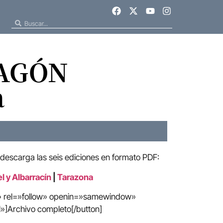
RAGÓN
a
 descarga las seis ediciones en formato PDF:
l y Albarracín
|
Tarazona
e» rel=»follow» openin=»samewindow»
»]Archivo completo[/button]