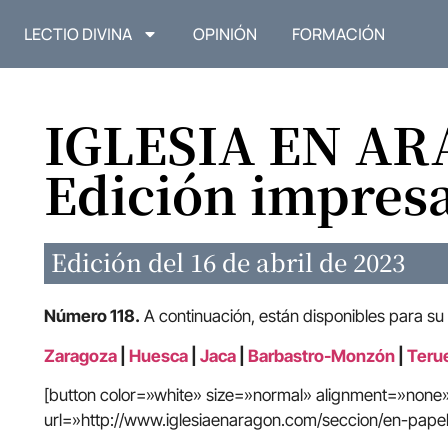
LECTIO DIVINA
OPINIÓN
FORMACIÓN
IGLESIA EN A
Edición impres
Edición del 16 de abril de 2023
Número 118.
A continuación, están disponibles para su
Zaragoza
|
Huesca
|
Jaca
|
Barbastro-Monzón
|
Terue
[button color=»white» size=»normal» alignment=»non
url=»http://www.iglesiaenaragon.com/seccion/en-papel