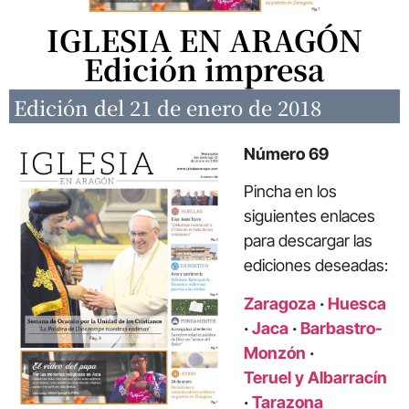
IGLESIA EN ARAGÓN
Edición impresa
Edición del 21 de enero de 2018
Número 69
Pincha en los
siguientes enlaces
para descargar las
ediciones deseadas:
Zaragoza
·
Huesca
·
Jaca
·
Barbastro-
Monzón
·
Teruel y Albarracín
·
Tarazona