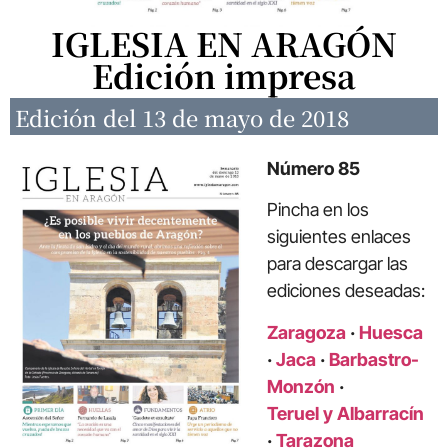
IGLESIA EN ARAGÓN
Edición impresa
Edición del 13 de mayo de 2018
Número 85
Pincha en los
siguientes enlaces
para descargar las
ediciones deseadas:
Zaragoza
·
Huesca
·
Jaca
·
Barbastro-
Monzón
·
Teruel y Albarracín
·
Tarazona