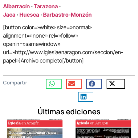
Albarracín
·
Tarazona
·
Jaca
·
Huesca
·
Barbastro-Monzón
[button color=»white» size=»normal»
alignment=»none» rel=»follow»
openin=»samewindow»
url=»http://www.iglesiaenaragon.com/seccion/en-
papel»]Archivo completo[/button]
Compartir
Últimas ediciones