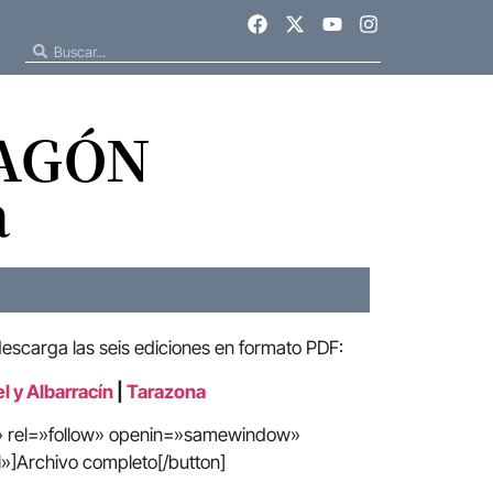
RAGÓN
a
descarga las seis ediciones en formato PDF:
l y Albarracín
|
Tarazona
e» rel=»follow» openin=»samewindow»
»]Archivo completo[/button]