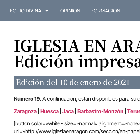
LECTIO DIVINA
OPINIÓN
FORMACIÓN
IGLESIA EN A
Edición impres
Edición del 10 de enero de 2021
Número 19.
A continuación, están disponibles para su 
Zaragoza
|
Huesca
|
Jaca
|
Barbastro-Monzón
|
Terue
[button color=»white» size=»normal» alignment=»non
url=»http://www.iglesiaenaragon.com/seccion/en-papel