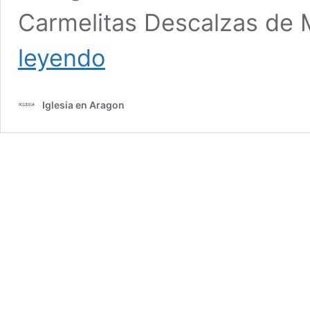
Carmelitas Descalzas de
Monjas
leyendo
de
la
diócesis
Iglesia en Aragon
de
Tarazona
se
afanan
en
la
confección
de
mascarillas